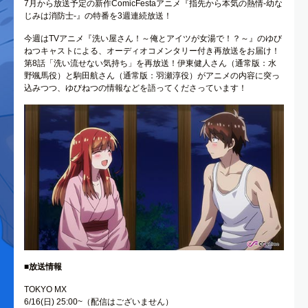
7月から放送予定の新作ComicFestaアニメ『指先から本気の熱情-幼な
じみは消防士-』の特番を3週連続放送！
今週はTVアニメ『洗い屋さん！～俺とアイツが女湯で！？～』のゆび
ねつキャストによる、オーディオコメンタリー付き再放送をお届け！
第8話「洗い流せない気持ち」を再放送！伊東健人さん（通常版：水
野颯馬役）と駒田航さん（通常版：羽瀬淳役）がアニメの内容に突っ
込みつつ、ゆびねつの情報などを語ってくださっています！
■放送情報
TOKYO MX
6/16(日) 25:00~（配信はございません）