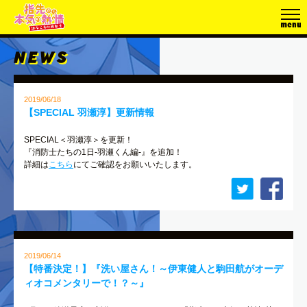
2019/06/18
【SPECIAL 羽瀬淳】更新情報
SPECIAL＜羽瀬淳＞を更新！
『消防士たちの1日-羽瀬くん編-』を追加！
詳細は
こちら
にてご確認をお願いいたします。
2019/06/14
【特番決定！】『洗い屋さん！～伊東健人と駒田航がオーデ
ィオコメンタリーで！？～』