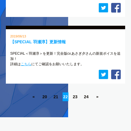
2019/06/13
【SPECIAL 羽瀬淳】更新情報
SPECIAL＜羽瀬淳＞を更新！完全版cv.あさぎ夕さんの新規ボイスを追
加！
詳細は
こちら
にてご確認をお願いいたします。
«
20
21
22
23
24
»